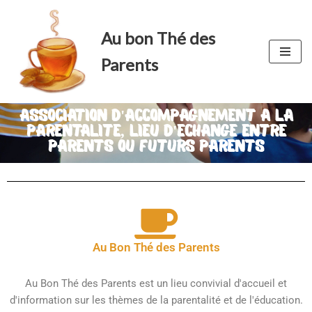
Au bon Thé des
Aller
au
Parents
contenu
Association d'accompagnement a la
parentalite, lieu d'echange entre
parents ou futurs parents
Au Bon Thé des Parents
Au Bon Thé des Parents est un lieu convivial d'accueil et
d'information sur les thèmes de la parentalité et de l'éducation.